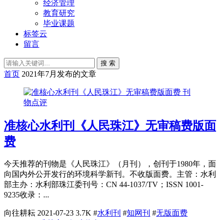
经济管理
教育研究
毕业课题
标签云
留言
搜 索
首页
2021年7月发布的文章
刊
物点评
准核心水利刊《人民珠江》无审稿费版面
费
今天推荐的刊物是《人民珠江》（月刊），创刊于1980年，面
向国内外公开发行的环境科学新刊。不收版面费。主管：水利
部主办：水利部珠江委刊号：CN 44-1037/TV；ISSN 1001-
9235收录：...
向往耕耘
2021-07-23
3.7K
#
水利刊
#
知网刊
#
无版面费