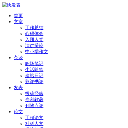
首页
文章
工作总结
心得体会
入团入党
演讲辩论
中小学作文
杂谈
职场笔记
生活随笔
建站日记
影评书评
发表
投稿经验
专利软著
刊物点评
论文
工程论文
社科人文