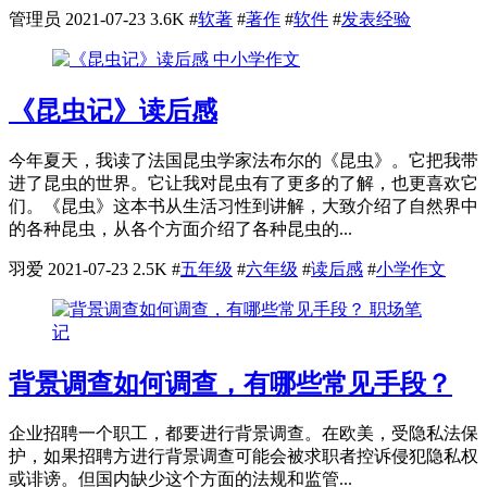
管理员
2021-07-23
3.6K
#
软著
#
著作
#
软件
#
发表经验
中小学作文
《昆虫记》读后感
今年夏天，我读了法国昆虫学家法布尔的《昆虫》。它把我带
进了昆虫的世界。它让我对昆虫有了更多的了解，也更喜欢它
们。《昆虫》这本书从生活习性到讲解，大致介绍了自然界中
的各种昆虫，从各个方面介绍了各种昆虫的...
羽爱
2021-07-23
2.5K
#
五年级
#
六年级
#
读后感
#
小学作文
职场笔
记
背景调查如何调查，有哪些常见手段？
企业招聘一个职工，都要进行背景调查。在欧美，受隐私法保
护，如果招聘方进行背景调查可能会被求职者控诉侵犯隐私权
或诽谤。但国内缺少这个方面的法规和监管...