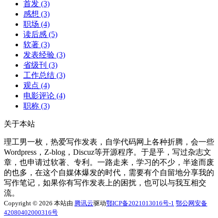
首发
(3)
感想
(3)
职场
(4)
读后感
(5)
软著
(3)
发表经验
(3)
省级刊
(3)
工作总结
(3)
观点
(4)
电影评论
(4)
职称
(3)
关于本站
理工男一枚，热爱写作发表，自学代码网上各种折腾，会一些
Wordpress，Z-blog，Discuz等开源程序。于是乎，写过杂志文
章，也申请过软著、专利。一路走来，学习的不少，半途而废
的也多，在这个自媒体爆发的时代，需要有个自留地分享我的
写作笔记，如果你有写作发表上的困扰，也可以与我互相交
流。
Copyright © 2026 本站由
腾讯云
驱动
鄂ICP备2021013016号-1
鄂公网安备
42080402000316号