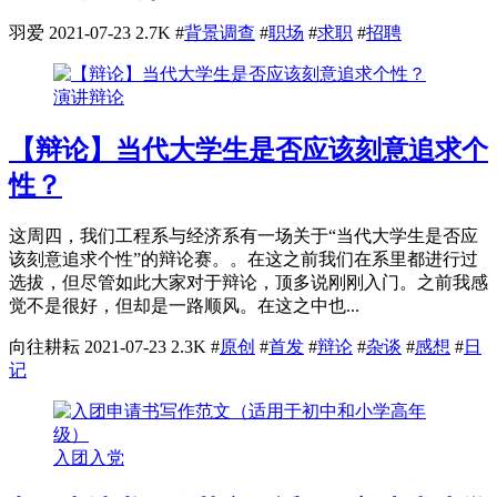
羽爱
2021-07-23
2.7K
#
背景调查
#
职场
#
求职
#
招聘
演讲辩论
【辩论】当代大学生是否应该刻意追求个
性？
这周四，我们工程系与经济系有一场关于“当代大学生是否应
该刻意追求个性”的辩论赛。。在这之前我们在系里都进行过
选拔，但尽管如此大家对于辩论，顶多说刚刚入门。之前我感
觉不是很好，但却是一路顺风。在这之中也...
向往耕耘
2021-07-23
2.3K
#
原创
#
首发
#
辩论
#
杂谈
#
感想
#
日
记
入团入党