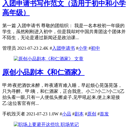
入团申请书写作范文（适用于初中和小学
高年级）
第一篇 入团申请书 尊敬的团组织： 我是一名本校初一年级的
学生，虽然刚刚进入初中，但是我却对中国共青团这个团体并
不陌生，无论是通过新闻还是政治课...
管理员
2021-07-23
2.4K
#
入团申请书
#
小学
#
初中
文章
原创小品剧本《和仁酒家》
甲:昨夜把酒饮未醉，昨夜通宵难入睡，早起烦心晃荡晃荡，
只为寻醉。甲:咦，和仁酒家，正合我意。小二?小二?小二!(乙
抬头看一眼,只有一人便低头擦桌子,见甲吼起来,便上来迎接
乙:这位客官有何...
手机毁灭者
2021-07-23
1.0W
#
小品
#
剧本
#
原创
#
首发
职场笔记