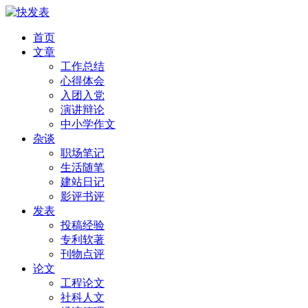
首页
文章
工作总结
心得体会
入团入党
演讲辩论
中小学作文
杂谈
职场笔记
生活随笔
建站日记
影评书评
发表
投稿经验
专利软著
刊物点评
论文
工程论文
社科人文