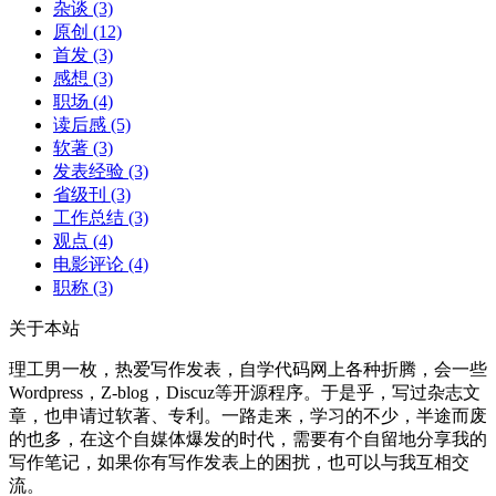
杂谈
(3)
原创
(12)
首发
(3)
感想
(3)
职场
(4)
读后感
(5)
软著
(3)
发表经验
(3)
省级刊
(3)
工作总结
(3)
观点
(4)
电影评论
(4)
职称
(3)
关于本站
理工男一枚，热爱写作发表，自学代码网上各种折腾，会一些
Wordpress，Z-blog，Discuz等开源程序。于是乎，写过杂志文
章，也申请过软著、专利。一路走来，学习的不少，半途而废
的也多，在这个自媒体爆发的时代，需要有个自留地分享我的
写作笔记，如果你有写作发表上的困扰，也可以与我互相交
流。