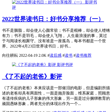
影评书
评
2022世界读书日：好书分享推荐（一）
书不是胭脂，却会使人心颜常驻；书不是棍棒，却会使人铿锵
有力；书不是羽毛，却会使人飞翔 。人生最浪漫的事，莫过
于与阅读长相厮守。没有谁是一座孤岛，每本书都是一个世
界。2022年4月23日世界读书日，好书...
向往耕耘
2022-04-19
2.0K
#
读后感
#
读书
#
读书推荐
影评书评
《了不起的老爸》影评
《了不起的老爸》本来应该是一部催泪的电影，但是编剧所描
述的老爸却具有两面性，一面是抛弃脸面，维系家庭，照顾患
有遗传疾病的儿子形象的伟大形象，另一面是过分捆绑教育的
顽固愚昧形象，两者充分的体现出作为一个...