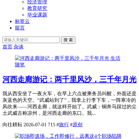
经济管理
教育研究
毕业课题
标签云
留言
搜 索
首页
杂谈
生活
随笔
河西走廊游记：两千里风沙，三千年月光
我从西安坐了一夜火车，在早上六点被乘务员叫醒，外面还是
灰蓝色的天空。“武威站到了”，我拿上行李下车，一阵寒冷的
风吹来——河西走廊，就这样开始了。武威：铜奔马踩过的尘
土武威古称凉州，是河西走廊的东口。我...
向往耕耘
2026-07-01
715
#
旅行
#
原创