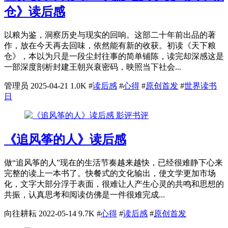
仓》读后感
以粮为鉴，洞察历史与现实的回响。这部二十年前出品的著
作，放在今天再去回味，依然能有新的收获。初读《天下粮
仓》，本以为只是一段尘封往事的简单铺陈，读完却深感这是
一部深度剖析封建王朝兴衰密码，映照当下社会...
管理员
2025-04-21
1.0K
#
读后感
#
心得
#
原创首发
#
世界读书
日
影评书评
《追风筝的人》读后感
做“追风筝的人”现在的生活节奏越来越快，已经很难静下心来
完整的读上一本书了。快餐式的文化输出，使文学更加市场
化，文字大部分浮于表面，很难让人产生心灵的共鸣和思想的
共振，认真思考和阅读仿佛是一件很难完成...
向往耕耘
2022-05-14
9.7K
#
心得
#
读后感
#
原创首发