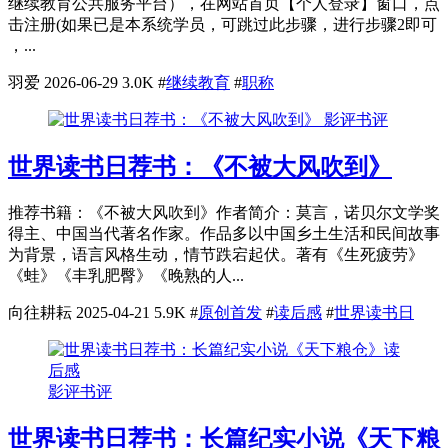
继续教育公共服务平台），在网站首页【个人登录】窗口，点
击注册(如果已是本系统学员，可跳过此步骤，进行步骤2即可
，...
羽爱
2026-06-29
3.0K
#
继续教育
#
职称
影评书评
世界读书日荐书：《不被大风吹到》
推荐书籍：《不被大风吹到》作者简介：莫言，诺贝尔文学奖
得主、中国当代著名作家。作品多以中国乡土生活和民间故事
为背景，语言风格生动，情节跌宕起伏。著有《生死疲劳》
《蛙》《丰乳肥臀》《晚熟的人...
向往耕耘
2025-04-21
5.9K
#
原创首发
#
读后感
#
世界读书日
影评书评
世界读书日荐书：长篇纪实小说《天下粮