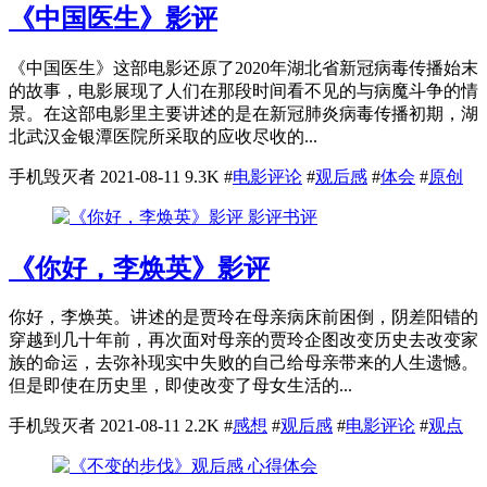
《中国医生》影评
《中国医生》这部电影还原了2020年湖北省新冠病毒传播始末
的故事，电影展现了人们在那段时间看不见的与病魔斗争的情
景。在这部电影里主要讲述的是在新冠肺炎病毒传播初期，湖
北武汉金银潭医院所采取的应收尽收的...
手机毁灭者
2021-08-11
9.3K
#
电影评论
#
观后感
#
体会
#
原创
影评书评
《你好，李焕英》影评
你好，李焕英。讲述的是贾玲在母亲病床前困倒，阴差阳错的
穿越到几十年前，再次面对母亲的贾玲企图改变历史去改变家
族的命运，去弥补现实中失败的自己给母亲带来的人生遗憾。
但是即使在历史里，即使改变了母女生活的...
手机毁灭者
2021-08-11
2.2K
#
感想
#
观后感
#
电影评论
#
观点
心得体会