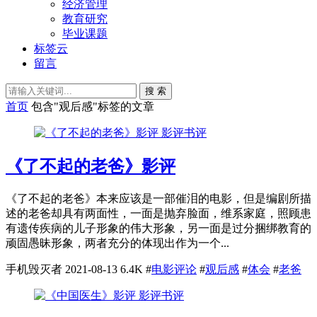
经济管理
教育研究
毕业课题
标签云
留言
搜 索
首页
包含"观后感"标签的文章
影评书评
《了不起的老爸》影评
《了不起的老爸》本来应该是一部催泪的电影，但是编剧所描
述的老爸却具有两面性，一面是抛弃脸面，维系家庭，照顾患
有遗传疾病的儿子形象的伟大形象，另一面是过分捆绑教育的
顽固愚昧形象，两者充分的体现出作为一个...
手机毁灭者
2021-08-13
6.4K
#
电影评论
#
观后感
#
体会
#
老爸
影评书评