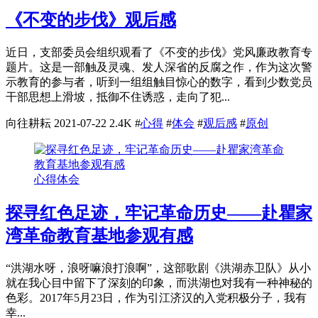
《不变的步伐》观后感
近日，支部委员会组织观看了《不变的步伐》党风廉政教育专
题片。这是一部触及灵魂、发人深省的反腐之作，作为这次警
示教育的参与者，听到一组组触目惊心的数字，看到少数党员
干部思想上滑坡，抵御不住诱惑，走向了犯...
向往耕耘
2021-07-22
2.4K
#
心得
#
体会
#
观后感
#
原创
心得体会
探寻红色足迹，牢记革命历史——赴瞿家
湾革命教育基地参观有感
“洪湖水呀，浪呀嘛浪打浪啊”，这部歌剧《洪湖赤卫队》从小
就在我心目中留下了深刻的印象，而洪湖也对我有一种神秘的
色彩。2017年5月23日，作为引江济汉的入党积极分子，我有
幸...