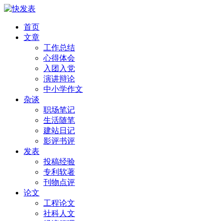
首页
文章
工作总结
心得体会
入团入党
演讲辩论
中小学作文
杂谈
职场笔记
生活随笔
建站日记
影评书评
发表
投稿经验
专利软著
刊物点评
论文
工程论文
社科人文