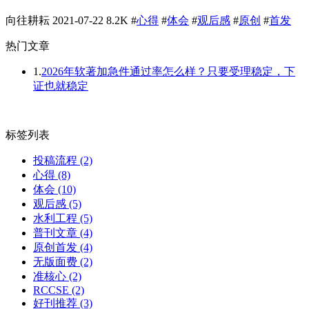
向往耕耘
2021-07-22
8.2K
#
心得
#
体会
#
观后感
#
原创
#
首发
热门文章
1.
2026年软著加急件通过率怎么样？只要受理稳定，下
证也就稳定
标签列表
投稿流程
(2)
心得
(8)
体会
(10)
观后感
(5)
水利工程
(5)
普刊文章
(4)
原创首发
(4)
无版面费
(2)
准核心
(2)
RCCSE
(2)
好刊推荐
(3)