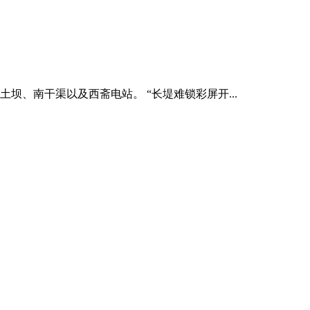
坝、南干渠以及西斋电站。 “长堤难锁彩屏开...