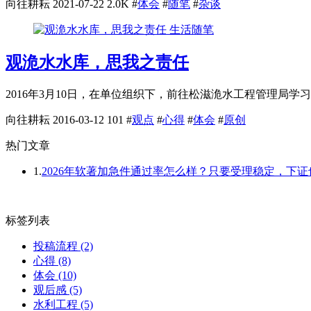
向往耕耘
2021-07-22
2.0K
#
体会
#
随笔
#
杂谈
生活随笔
观洈水水库，思我之责任
2016年3月10日，在单位组织下，前往松滋洈水工程管理局学
向往耕耘
2016-03-12
101
#
观点
#
心得
#
体会
#
原创
热门文章
1.
2026年软著加急件通过率怎么样？只要受理稳定，下
标签列表
投稿流程
(2)
心得
(8)
体会
(10)
观后感
(5)
水利工程
(5)