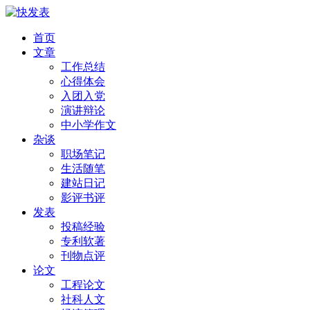
首页
文章
工作总结
心得体会
入团入党
演讲辩论
中小学作文
杂谈
职场笔记
生活随笔
建站日记
影评书评
发表
投稿经验
专利软著
刊物点评
论文
工程论文
社科人文