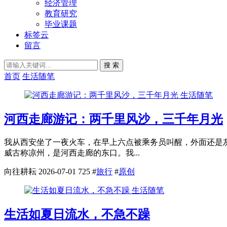
经济管理
教育研究
毕业课题
标签云
留言
搜 索
首页
生活随笔
生活随笔
河西走廊游记：两千里风沙，三千年月光
我从西安坐了一夜火车，在早上六点被乘务员叫醒，外面还是
威古称凉州，是河西走廊的东口。我...
向往耕耘
2026-07-01
725
#
旅行
#
原创
生活随笔
生活如夏日流水，不急不躁