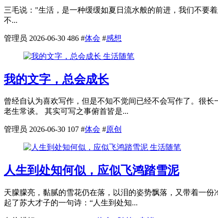
三毛说："生活，是一种缓缓如夏日流水般的前进，我们不要着
不...
管理员
2026-06-30
486
#
体会
#
感想
生活随笔
我的文字，总会成长
曾经自认为喜欢写作，但是不知不觉间已经不会写作了。很长
老生常谈。 其实可写之事俯首皆是...
管理员
2026-06-30
107
#
体会
#
原创
生活随笔
人生到处知何似，应似飞鸿踏雪泥
天朦朦亮，黏腻的雪花仍在落，以泪的姿势飘落，又带着一份
起了苏大才子的一句诗：“人生到处知...