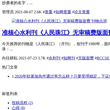
抄袭者的名字，...
管理员
2021-08-07
2.6K
#
查重
#
知网查重
#
论文查重
刊物点评
准核心水利刊《人民珠江》无审稿费版面
今天推荐的刊物是《人民珠江》（月刊），创刊于1980年，面向国内
录：...
向往耕耘
2021-07-23
3.7K
#
水利刊
#
知网刊
#
无版面费
#
RCCSE
热门文章
1.
2026年软著加急件通过率怎么样？只要受理稳定，下
标签列表
投稿流程
(2)
心得
(8)