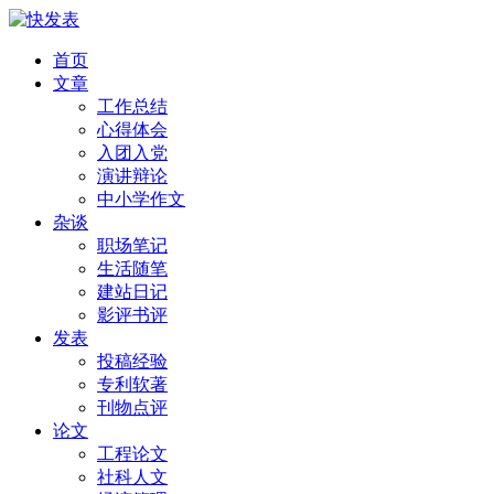
首页
文章
工作总结
心得体会
入团入党
演讲辩论
中小学作文
杂谈
职场笔记
生活随笔
建站日记
影评书评
发表
投稿经验
专利软著
刊物点评
论文
工程论文
社科人文