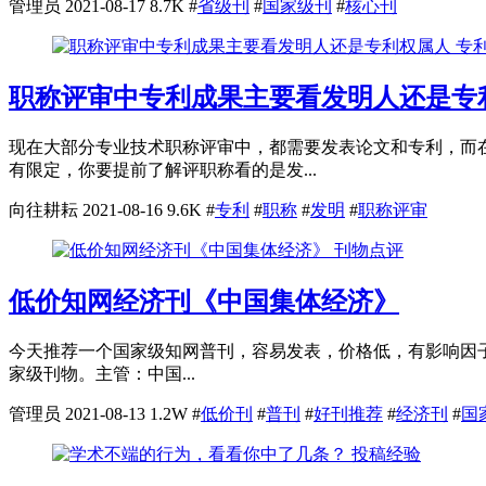
管理员
2021-08-17
8.7K
#
省级刊
#
国家级刊
#
核心刊
专
职称评审中专利成果主要看发明人还是专
现在大部分专业技术职称评审中，都需要发表论文和专利，而
有限定，你要提前了解评职称看的是发...
向往耕耘
2021-08-16
9.6K
#
专利
#
职称
#
发明
#
职称评审
刊物点评
低价知网经济刊《中国集体经济》
今天推荐一个国家级知网普刊，容易发表，价格低，有影响因子
家级刊物。主管：中国...
管理员
2021-08-13
1.2W
#
低价刊
#
普刊
#
好刊推荐
#
经济刊
#
国
投稿经验