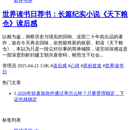
影评书评
世界读书日荐书：长篇纪实小说《天下粮
仓》读后感
以粮为鉴，洞察历史与现实的回响。这部二十年前出品的著
作，放在今天再去回味，依然能有新的收获。初读《天下粮
仓》，本以为只是一段尘封往事的简单铺陈，读完却深感这是
一部深度剖析封建王朝兴衰密码，映照当下社会...
管理员
2025-04-21
1.0K
#
读后感
#
心得
#
原创首发
#
世界读书
日
热门文章
1.
2026年软著加急件通过率怎么样？只要受理稳定，下
证也就稳定
标签列表