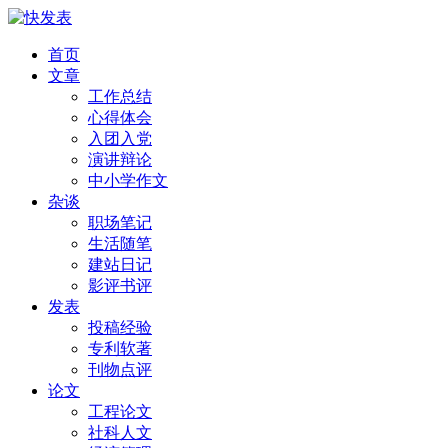
首页
文章
工作总结
心得体会
入团入党
演讲辩论
中小学作文
杂谈
职场笔记
生活随笔
建站日记
影评书评
发表
投稿经验
专利软著
刊物点评
论文
工程论文
社科人文