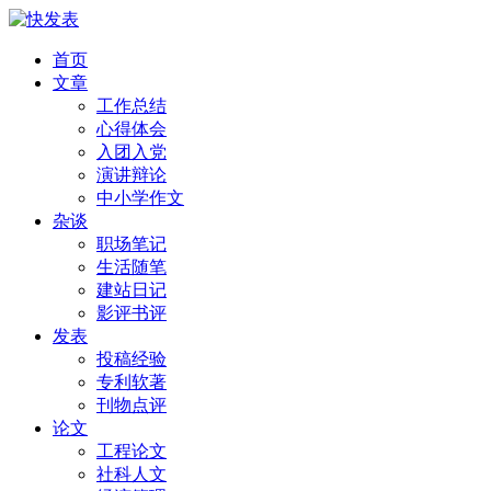
首页
文章
工作总结
心得体会
入团入党
演讲辩论
中小学作文
杂谈
职场笔记
生活随笔
建站日记
影评书评
发表
投稿经验
专利软著
刊物点评
论文
工程论文
社科人文