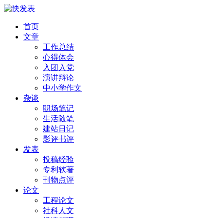
首页
文章
工作总结
心得体会
入团入党
演讲辩论
中小学作文
杂谈
职场笔记
生活随笔
建站日记
影评书评
发表
投稿经验
专利软著
刊物点评
论文
工程论文
社科人文