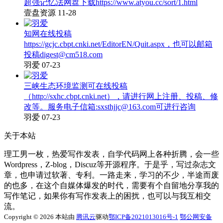
超强记忆法网盘下载https://www.atyou.cc/sort/1.html
壹盘资源
11-28
知网在线投稿
https://gcjc.cbpt.cnki.net/EditorEN/Quit.aspx，也可以邮箱
投稿digest@cm518.com
羽爱
07-23
三峡生态环境监测可在线投稿
（http://sxhc.cbpt.cnki.net），请进行网上注册、投稿、修
改等。服务电子信箱:sxsthjjc@163.com可进行咨询
羽爱
07-23
关于本站
理工男一枚，热爱写作发表，自学代码网上各种折腾，会一些
Wordpress，Z-blog，Discuz等开源程序。于是乎，写过杂志文
章，也申请过软著、专利。一路走来，学习的不少，半途而废
的也多，在这个自媒体爆发的时代，需要有个自留地分享我的
写作笔记，如果你有写作发表上的困扰，也可以与我互相交
流。
Copyright © 2026 本站由
腾讯云
驱动
鄂ICP备2021013016号-1
鄂公网安备