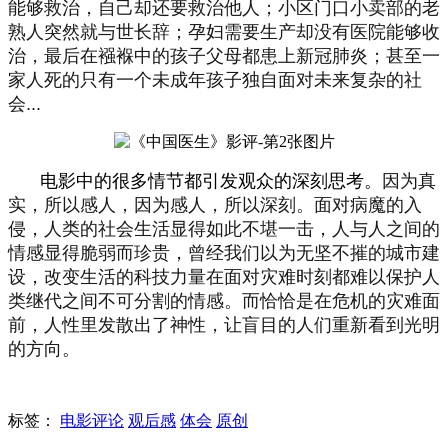
能够救治，自己却还要救治他人；小区门口小卖部的老
熟人突然就与世长辞；孕妇需要生产却没有医院能够收
治，最后在襁褓中的孩子父母都患上新冠肺炎；甚至一
家人死的只有一个未成年孩子独自面对未来复杂的社
会...
电影中的很多情节都引发观众的深刻思考。
因为真
实，所以感人，因为感人，所以深刻。面对病魔的入
侵，人类的社会生活显得如此不堪一击，人与人之间的
情感显得脆弱而珍贵，曾经我们以为无坚不摧的城市建
设，改变生活的科技力量在面对灾难时刻都难以保护人
类继代之间不可分割的情感。而恰恰是在危机的灾难面
前，人性里发散出了神性，让盲目的人们重新看到光明
的方向。
标签：
电影评论
观后感
体会
原创