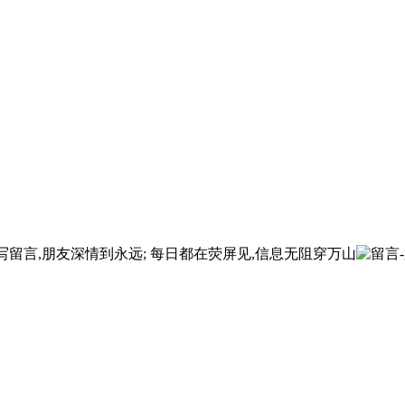
写留言,朋友深情到永远; 每日都在荧屏见,信息无阻穿万山