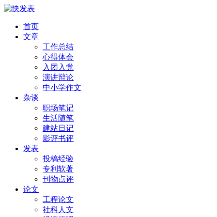
首页
文章
工作总结
心得体会
入团入党
演讲辩论
中小学作文
杂谈
职场笔记
生活随笔
建站日记
影评书评
发表
投稿经验
专利软著
刊物点评
论文
工程论文
社科人文