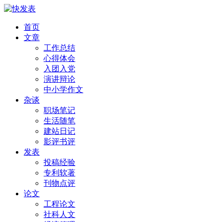
首页
文章
工作总结
心得体会
入团入党
演讲辩论
中小学作文
杂谈
职场笔记
生活随笔
建站日记
影评书评
发表
投稿经验
专利软著
刊物点评
论文
工程论文
社科人文