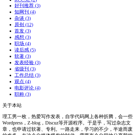
好刊推荐
(3)
知网刊
(4)
杂谈
(3)
原创
(12)
首发
(3)
感想
(3)
职场
(4)
读后感
(5)
软著
(3)
发表经验
(3)
省级刊
(3)
工作总结
(3)
观点
(4)
电影评论
(4)
职称
(3)
关于本站
理工男一枚，热爱写作发表，自学代码网上各种折腾，会一些
Wordpress，Z-blog，Discuz等开源程序。于是乎，写过杂志文
章，也申请过软著、专利。一路走来，学习的不少，半途而废