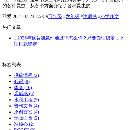
的各种昆虫，从各个方面介绍了各种昆虫的...
羽爱
2021-07-23
2.5K
#
五年级
#
六年级
#
读后感
#
小学作文
热门文章
1.
2026年软著加急件通过率怎么样？只要受理稳定，下
证也就稳定
标签列表
投稿流程
(2)
心得
(8)
体会
(10)
观后感
(5)
水利工程
(5)
普刊文章
(4)
原创首发
(4)
无版面费
(2)
准核心
(2)
RCCSE
(2)