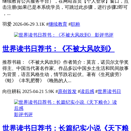
继续教育公共服务平台），在网站首页【个人登录】窗口，点
击注册(如果已是本系统学员，可跳过此步骤，进行步骤2即可
，...
羽爱
2026-06-29
3.1K
#
继续教育
#
职称
影评书评
世界读书日荐书：《不被大风吹到》
推荐书籍：《不被大风吹到》作者简介：莫言，诺贝尔文学奖
得主、中国当代著名作家。作品多以中国乡土生活和民间故事
为背景，语言风格生动，情节跌宕起伏。著有《生死疲劳》
《蛙》《丰乳肥臀》《晚熟的人...
向往耕耘
2025-04-21
5.9K
#
原创首发
#
读后感
#
世界读书日
影评书评
世界读书日荐书：长篇纪实小说《天下粮