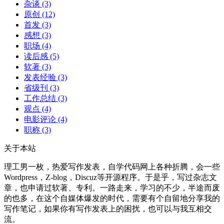
杂谈
(3)
原创
(12)
首发
(3)
感想
(3)
职场
(4)
读后感
(5)
软著
(3)
发表经验
(3)
省级刊
(3)
工作总结
(3)
观点
(4)
电影评论
(4)
职称
(3)
关于本站
理工男一枚，热爱写作发表，自学代码网上各种折腾，会一些
Wordpress，Z-blog，Discuz等开源程序。于是乎，写过杂志文
章，也申请过软著、专利。一路走来，学习的不少，半途而废
的也多，在这个自媒体爆发的时代，需要有个自留地分享我的
写作笔记，如果你有写作发表上的困扰，也可以与我互相交
流。