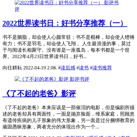
影评书
评
2022世界读书日：好书分享推荐（一）
书不是胭脂，却会使人心颜常驻；书不是棍棒，却会使人铿锵
有力；书不是羽毛，却会使人飞翔 。人生最浪漫的事，莫过
于与阅读长相厮守。没有谁是一座孤岛，每本书都是一个世
界。2022年4月23日世界读书日，好书...
向往耕耘
2022-04-19
2.0K
#
读后感
#
读书
#
读书推荐
影评书评
《了不起的老爸》影评
《了不起的老爸》本来应该是一部催泪的电影，但是编剧所描
述的老爸却具有两面性，一面是抛弃脸面，维系家庭，照顾患
有遗传疾病的儿子形象的伟大形象，另一面是过分捆绑教育的
顽固愚昧形象，两者充分的体现出作为一个...