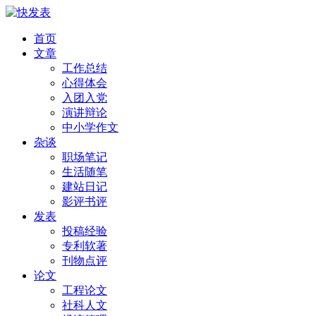
首页
文章
工作总结
心得体会
入团入党
演讲辩论
中小学作文
杂谈
职场笔记
生活随笔
建站日记
影评书评
发表
投稿经验
专利软著
刊物点评
论文
工程论文
社科人文