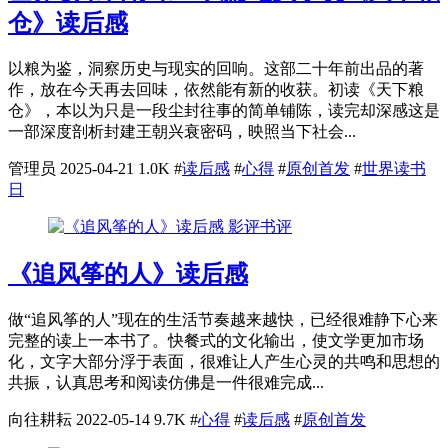
仓》读后感
以粮为鉴，洞察历史与现实的回响。这部二十年前出品的著
作，放在今天再去回味，依然能有新的收获。初读《天下粮
仓》，本以为只是一段尘封往事的简单铺陈，读完却深感这是
一部深度剖析封建王朝兴衰密码，映照当下社会...
管理员
2025-04-21
1.0K
#
读后感
#
心得
#
原创首发
#
世界读书
日
影评书评
《追风筝的人》读后感
做“追风筝的人”现在的生活节奏越来越快，已经很难静下心来
完整的读上一本书了。快餐式的文化输出，使文学更加市场
化，文字大部分浮于表面，很难让人产生心灵的共鸣和思想的
共振，认真思考和阅读仿佛是一件很难完成...
向往耕耘
2022-05-14
9.7K
#
心得
#
读后感
#
原创首发