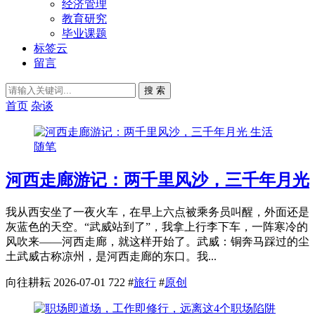
经济管理
教育研究
毕业课题
标签云
留言
搜 索
首页
杂谈
生活
随笔
河西走廊游记：两千里风沙，三千年月光
我从西安坐了一夜火车，在早上六点被乘务员叫醒，外面还是
灰蓝色的天空。“武威站到了”，我拿上行李下车，一阵寒冷的
风吹来——河西走廊，就这样开始了。武威：铜奔马踩过的尘
土武威古称凉州，是河西走廊的东口。我...
向往耕耘
2026-07-01
722
#
旅行
#
原创