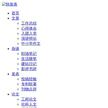
首页
文章
工作总结
心得体会
入团入党
演讲辩论
中小学作文
杂谈
职场笔记
生活随笔
建站日记
影评书评
发表
投稿经验
专利软著
刊物点评
论文
工程论文
社科人文