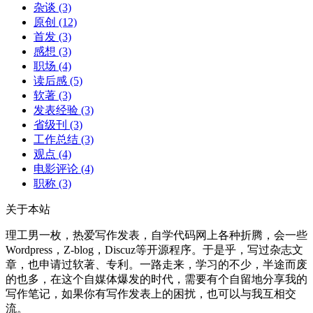
杂谈
(3)
原创
(12)
首发
(3)
感想
(3)
职场
(4)
读后感
(5)
软著
(3)
发表经验
(3)
省级刊
(3)
工作总结
(3)
观点
(4)
电影评论
(4)
职称
(3)
关于本站
理工男一枚，热爱写作发表，自学代码网上各种折腾，会一些
Wordpress，Z-blog，Discuz等开源程序。于是乎，写过杂志文
章，也申请过软著、专利。一路走来，学习的不少，半途而废
的也多，在这个自媒体爆发的时代，需要有个自留地分享我的
写作笔记，如果你有写作发表上的困扰，也可以与我互相交
流。