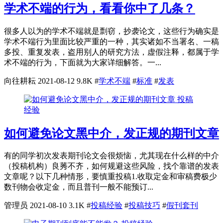
学术不端的行为，看看你中了几条？
很多人以为的学术不端就是剽窃，抄袭论文，这些行为确实是
学术不端行为里面比较严重的一种，其实诸如不当署名、一稿
多投、重复发表，盗用别人的研究方法，虚假注释，都属于学
术不端的行为，下面就为大家详细解答。一...
向往耕耘
2021-08-12
9.8K
#
学术不端
#
标准
#
发表
投稿
经验
如何避免论文黑中介，发正规的期刊文章
有的同学初次发表期刊论文会很烦恼，尤其现在什么样的中介
（投稿机构）良莠不齐，如何规避这些风险，找个靠谱的发表
文章呢？以下几种情形，要慎重投稿1.收取定金和审稿费极少
数刊物会收定金，而且普刊一般不能预订...
管理员
2021-08-10
3.1K
#
投稿经验
#
投稿技巧
#
假刊套刊