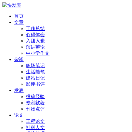
首页
文章
工作总结
心得体会
入团入党
演讲辩论
中小学作文
杂谈
职场笔记
生活随笔
建站日记
影评书评
发表
投稿经验
专利软著
刊物点评
论文
工程论文
社科人文