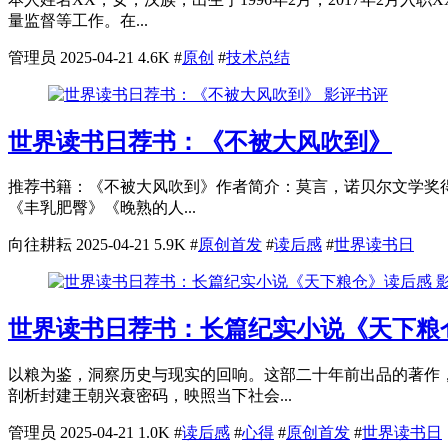
量监督等工作。在...
管理员
2025-04-21
4.6K
#
原创
#
技术总结
影评书评
世界读书日荐书：《不被大风吹到》
推荐书籍：《不被大风吹到》作者简介：莫言，诺贝尔文学奖
《丰乳肥臀》《晚熟的人...
向往耕耘
2025-04-21
5.9K
#
原创首发
#
读后感
#
世界读书日
世界读书日荐书：长篇纪实小说《天下粮
以粮为鉴，洞察历史与现实的回响。这部二十年前出品的著作
剖析封建王朝兴衰密码，映照当下社会...
管理员
2025-04-21
1.0K
#
读后感
#
心得
#
原创首发
#
世界读书日