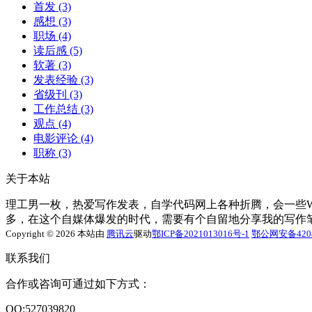
首发
(3)
感想
(3)
职场
(4)
读后感
(5)
软著
(3)
发表经验
(3)
省级刊
(3)
工作总结
(3)
观点
(4)
电影评论
(4)
职称
(3)
关于本站
理工男一枚，热爱写作发表，自学代码网上各种折腾，会一些Word
多，在这个自媒体爆发的时代，需要有个自留地分享我的写作
Copyright © 2026 本站由
腾讯云
驱动
鄂ICP备2021013016号-1
鄂公网安备4208
联系我们
合作或咨询可通过如下方式：
QQ:527039820