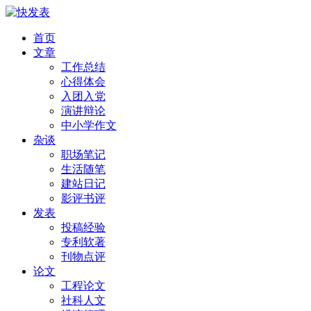
首页
文章
工作总结
心得体会
入团入党
演讲辩论
中小学作文
杂谈
职场笔记
生活随笔
建站日记
影评书评
发表
投稿经验
专利软著
刊物点评
论文
工程论文
社科人文