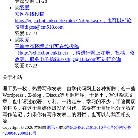
壹盘资源
11-28
知网在线投稿
https://gcjc.cbpt.cnki.net/EditorEN/Quit.aspx，也可以邮箱
投稿digest@cm518.com
羽爱
07-23
三峡生态环境监测可在线投稿
（http://sxhc.cbpt.cnki.net），请进行网上注册、投稿、修
改等。服务电子信箱:sxsthjjc@163.com可进行咨询
羽爱
07-23
关于本站
理工男一枚，热爱写作发表，自学代码网上各种折腾，会一些
Wordpress，Z-blog，Discuz等开源程序。于是乎，写过杂志文
章，也申请过软著、专利。一路走来，学习的不少，半途而废
的也多，在这个自媒体爆发的时代，需要有个自留地分享我的
写作笔记，如果你有写作发表上的困扰，也可以与我互相交
流。
Copyright © 2026 本站由
腾讯云
驱动
鄂ICP备2021013016号-1
鄂公网安备
42080402000316号