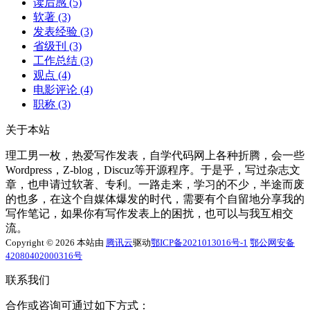
读后感
(5)
软著
(3)
发表经验
(3)
省级刊
(3)
工作总结
(3)
观点
(4)
电影评论
(4)
职称
(3)
关于本站
理工男一枚，热爱写作发表，自学代码网上各种折腾，会一些
Wordpress，Z-blog，Discuz等开源程序。于是乎，写过杂志文
章，也申请过软著、专利。一路走来，学习的不少，半途而废
的也多，在这个自媒体爆发的时代，需要有个自留地分享我的
写作笔记，如果你有写作发表上的困扰，也可以与我互相交
流。
Copyright © 2026 本站由
腾讯云
驱动
鄂ICP备2021013016号-1
鄂公网安备
42080402000316号
联系我们
合作或咨询可通过如下方式：