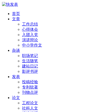
首页
文章
工作总结
心得体会
入团入党
演讲辩论
中小学作文
杂谈
职场笔记
生活随笔
建站日记
影评书评
发表
投稿经验
专利软著
刊物点评
论文
工程论文
社科人文