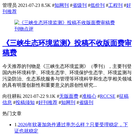
管理员
2021-07-23
8.5K
#
知网刊
#
省级刊
#
低价刊
#
工程刊
#
好
刊推荐
刊物点评
《三峡生态环境监测》投稿不收版面费审
稿费
今天推荐的刊物是《三峡生态环境监测》（季刊），主要刊登
国内外环境科学、环境生态学、环境保护生态学、环境监测与
污染防治、生态系统服务与管理等环境科学和生态学相关领域
的具有明显创新性和重要意义的原创性研究...
向往耕耘
2021-07-22
9.1K
#
无版面费
#
准核心
#
RCCSE
#
征稿
信息
#
投稿须知
#
好刊推荐
#
知网刊
#
省级刊
热门文章
1.
2026年软著加急件通过率怎么样？只要受理稳定，下
证也就稳定