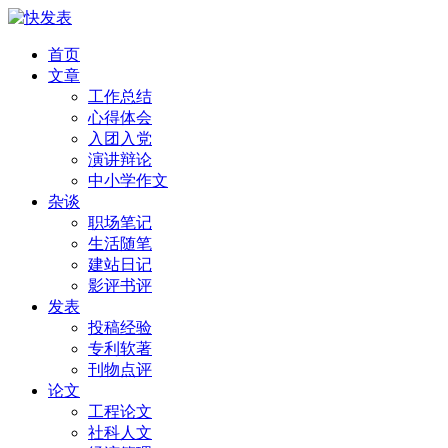
首页
文章
工作总结
心得体会
入团入党
演讲辩论
中小学作文
杂谈
职场笔记
生活随笔
建站日记
影评书评
发表
投稿经验
专利软著
刊物点评
论文
工程论文
社科人文