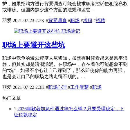
护，如果招聘方进行背景调查可能会被求职者控诉侵犯隐私权
或诽谤。但国内缺少这个方面的法规和监管...
羽爱
2021-07-23
2.7K
#
背景调查
#
职场
#
求职
#
招聘
职场笔记
职场上要避开这些坑
职场中竞争的激烈程度人尽皆知，虽然有时候看起来是风平浪
静，但其实却是暗潮汹涌。在职场中，存在着你可能想象不到
的“坑”，如果不小心让自己踩到了，那么即使你的能力再强，
也是会让自己的职场之路走得不顺的。...
羽爱
2021-07-22
2.3K
#
职场心理
#
工作智慧
#
职场
热门文章
1.
2026年软著加急件通过率怎么样？只要受理稳定，下
证也就稳定