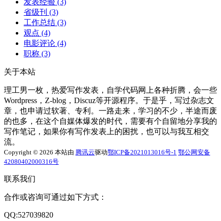
发表经验
(3)
省级刊
(3)
工作总结
(3)
观点
(4)
电影评论
(4)
职称
(3)
关于本站
理工男一枚，热爱写作发表，自学代码网上各种折腾，会一些
Wordpress，Z-blog，Discuz等开源程序。于是乎，写过杂志文
章，也申请过软著、专利。一路走来，学习的不少，半途而废
的也多，在这个自媒体爆发的时代，需要有个自留地分享我的
写作笔记，如果你有写作发表上的困扰，也可以与我互相交
流。
Copyright © 2026 本站由
腾讯云
驱动
鄂ICP备2021013016号-1
鄂公网安备
42080402000316号
联系我们
合作或咨询可通过如下方式：
QQ:527039820