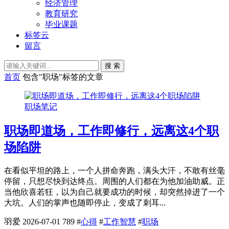
经济管理
教育研究
毕业课题
标签云
留言
搜 索
首页
包含"职场"标签的文章
职场笔记
职场即道场，工作即修行，远离这4个职
场陷阱
在看似平坦的路上，一个人拼命奔跑，满头大汗，不敢有丝毫
停留，只想尽快到达终点。周围的人们都在为他加油助威。正
当他欣喜若狂，以为自己就要成功的时候，却突然掉进了一个
大坑。人们的掌声也随即停止，变成了刺耳...
羽爱
2026-07-01
789
#
心得
#
工作智慧
#
职场