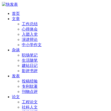
首页
文章
工作总结
心得体会
入团入党
演讲辩论
中小学作文
杂谈
职场笔记
生活随笔
建站日记
影评书评
发表
投稿经验
专利软著
刊物点评
论文
工程论文
社科人文