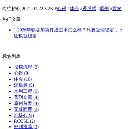
向往耕耘
2021-07-22
8.2K
#
心得
#
体会
#
观后感
#
原创
#
首发
热门文章
1.
2026年软著加急件通过率怎么样？只要受理稳定，下
证也就稳定
标签列表
投稿流程
(2)
心得
(8)
体会
(10)
观后感
(5)
水利工程
(5)
普刊文章
(4)
原创首发
(4)
无版面费
(2)
准核心
(2)
RCCSE
(2)
好刊推荐
(3)