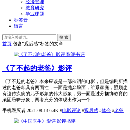
经济管理
教育研究
毕业课题
标签云
留言
搜 索
首页
包含"观后感"标签的文章
影评书评
《了不起的老爸》影评
《了不起的老爸》本来应该是一部催泪的电影，但是编剧所描
述的老爸却具有两面性，一面是抛弃脸面，维系家庭，照顾患
有遗传疾病的儿子形象的伟大形象，另一面是过分捆绑教育的
顽固愚昧形象，两者充分的体现出作为一个...
手机毁灭者
2021-08-13
6.4K
#
电影评论
#
观后感
#
体会
#
老爸
影评书评