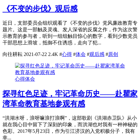
《不变的步伐》观后感
近日，支部委员会组织观看了《不变的步伐》党风廉政教育专
题片。这是一部触及灵魂、发人深省的反腐之作，作为这次警
示教育的参与者，听到一组组触目惊心的数字，看到少数党员
干部思想上滑坡，抵御不住诱惑，走向了犯...
向往耕耘
2021-07-22
2.4K
#
心得
#
体会
#
观后感
#
原创
心得体会
探寻红色足迹，牢记革命历史——赴瞿家
湾革命教育基地参观有感
“洪湖水呀，浪呀嘛浪打浪啊”，这部歌剧《洪湖赤卫队》从小
就在我心目中留下了深刻的印象，而洪湖也对我有一种神秘的
色彩。2017年5月23日，作为引江济汉的入党积极分子，我有
幸...