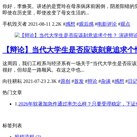
你好，李焕英。讲述的是贾玲在母亲病床前困倒，阴差阳错的
即使在历史里，即使改变了母女生活的...
手机毁灭者
2021-08-11
2.2K
#
感想
#
观后感
#
电影评论
#
观点
演讲辩
【辩论】当代大学生是否应该刻意追求个
这周四，我们工程系与经济系有一场关于“当代大学生是否应
很好，但却是一路顺风。在这之中也...
向往耕耘
2021-07-23
2.3K
#
原创
#
首发
#
辩论
#
杂谈
#
感想
#
日
热门文章
1.
2026年软著加急件通过率怎么样？只要受理稳定，下
标签列表
投稿流程
(2)