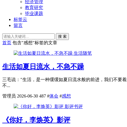
经济管理
教育研究
毕业课题
标签云
留言
搜 索
首页
包含"感想"标签的文章
生活随笔
生活如夏日流水，不急不躁
三毛说："生活，是一种缓缓如夏日流水般的前进，我们不要着
不...
管理员
2026-06-30
487
#
体会
#
感想
影评书评
《你好，李焕英》影评