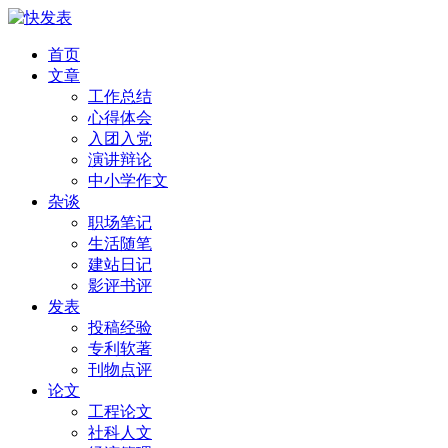
首页
文章
工作总结
心得体会
入团入党
演讲辩论
中小学作文
杂谈
职场笔记
生活随笔
建站日记
影评书评
发表
投稿经验
专利软著
刊物点评
论文
工程论文
社科人文