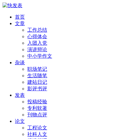
首页
文章
工作总结
心得体会
入团入党
演讲辩论
中小学作文
杂谈
职场笔记
生活随笔
建站日记
影评书评
发表
投稿经验
专利软著
刊物点评
论文
工程论文
社科人文