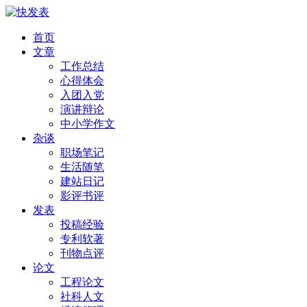
首页
文章
工作总结
心得体会
入团入党
演讲辩论
中小学作文
杂谈
职场笔记
生活随笔
建站日记
影评书评
发表
投稿经验
专利软著
刊物点评
论文
工程论文
社科人文