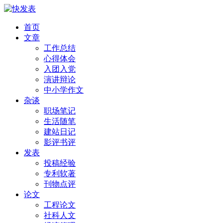
首页
文章
工作总结
心得体会
入团入党
演讲辩论
中小学作文
杂谈
职场笔记
生活随笔
建站日记
影评书评
发表
投稿经验
专利软著
刊物点评
论文
工程论文
社科人文