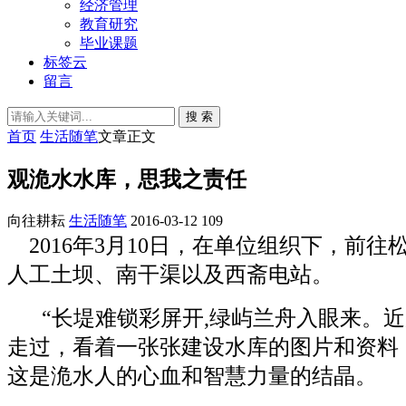
经济管理
教育研究
毕业课题
标签云
留言
搜 索
首页
生活随笔
文章正文
观洈水水库，思我之责任
向往耕耘
生活随笔
2016-03-12
109
2016年3
月
10
日
，在单位组织下，前往
人工土坝、南干渠以及西斋电站。
“长堤难锁彩屏开
,
绿屿兰舟入眼来。近
走过，看着一张张建设水库的图片和资料
这是洈水人的心血和智慧力量的结晶。