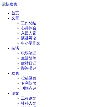
首页
文章
工作总结
心得体会
入团入党
演讲辩论
中小学作文
杂谈
职场笔记
生活随笔
建站日记
影评书评
发表
投稿经验
专利软著
刊物点评
论文
工程论文
社科人文