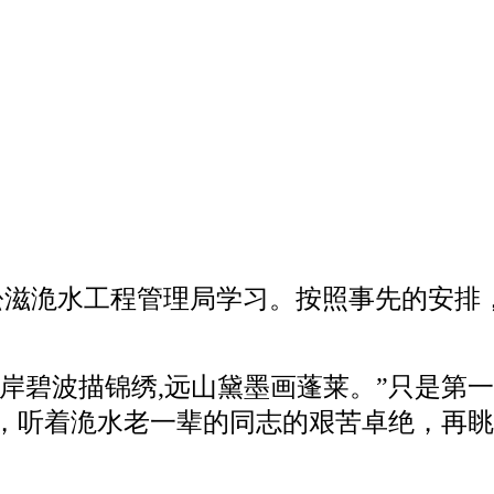
松滋洈水工程管理局学习。按照事先的安排
岸碧波描锦绣
,
远山黛墨画蓬莱。”只是第
，听着洈水老一辈的同志的艰苦卓绝，再眺