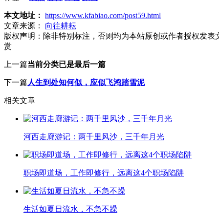
本文地址：
https://www.kfabiao.com/post59.html
文章来源：
向往耕耘
版权声明：
除非特别标注，否则均为本站原创或作者授权发表
赏
上一篇
当前分类已是最后一篇
下一篇
人生到处知何似，应似飞鸿踏雪泥
相关文章
河西走廊游记：两千里风沙，三千年月光
职场即道场，工作即修行，远离这4个职场陷阱
生活如夏日流水，不急不躁