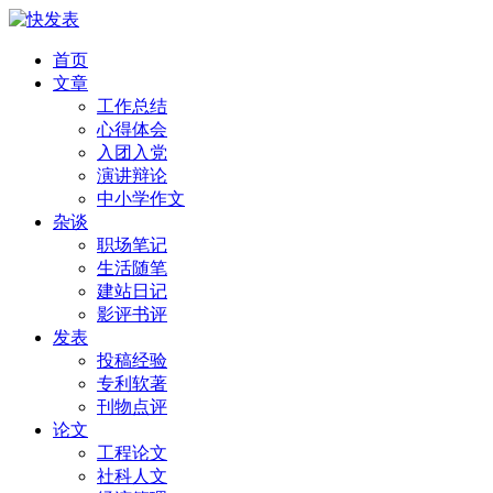
首页
文章
工作总结
心得体会
入团入党
演讲辩论
中小学作文
杂谈
职场笔记
生活随笔
建站日记
影评书评
发表
投稿经验
专利软著
刊物点评
论文
工程论文
社科人文