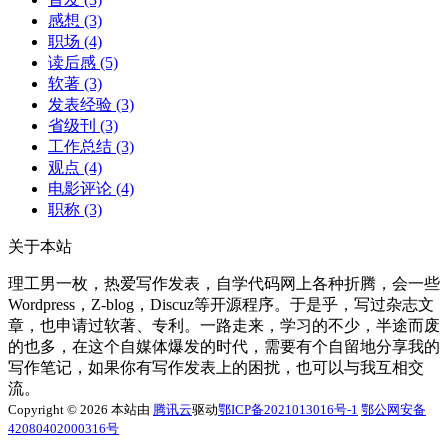
感想
(3)
职场
(4)
读后感
(5)
软著
(3)
发表经验
(3)
省级刊
(3)
工作总结
(3)
观点
(4)
电影评论
(4)
职称
(3)
关于本站
理工男一枚，热爱写作发表，自学代码网上各种折腾，会一些
Wordpress，Z-blog，Discuz等开源程序。于是乎，写过杂志文
章，也申请过软著、专利。一路走来，学习的不少，半途而废
的也多，在这个自媒体爆发的时代，需要有个自留地分享我的
写作笔记，如果你有写作发表上的困扰，也可以与我互相交
流。
Copyright © 2026 本站由
腾讯云
驱动
鄂ICP备2021013016号-1
鄂公网安备
42080402000316号