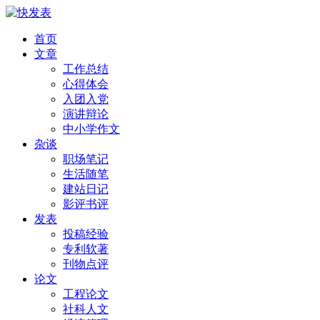
首页
文章
工作总结
心得体会
入团入党
演讲辩论
中小学作文
杂谈
职场笔记
生活随笔
建站日记
影评书评
发表
投稿经验
专利软著
刊物点评
论文
工程论文
社科人文