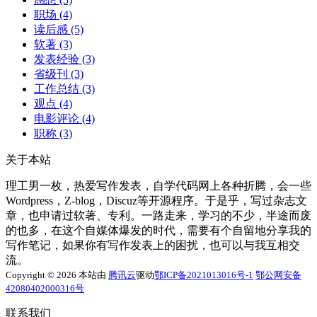
职场
(4)
读后感
(5)
软著
(3)
发表经验
(3)
省级刊
(3)
工作总结
(3)
观点
(4)
电影评论
(4)
职称
(3)
关于本站
理工男一枚，热爱写作发表，自学代码网上各种折腾，会一些
Wordpress，Z-blog，Discuz等开源程序。于是乎，写过杂志文
章，也申请过软著、专利。一路走来，学习的不少，半途而废
的也多，在这个自媒体爆发的时代，需要有个自留地分享我的
写作笔记，如果你有写作发表上的困扰，也可以与我互相交
流。
Copyright © 2026 本站由
腾讯云
驱动
鄂ICP备2021013016号-1
鄂公网安备
42080402000316号
联系我们