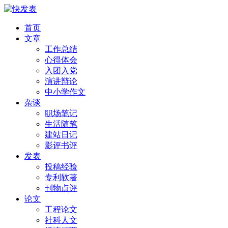
首页
文章
工作总结
心得体会
入团入党
演讲辩论
中小学作文
杂谈
职场笔记
生活随笔
建站日记
影评书评
发表
投稿经验
专利软著
刊物点评
论文
工程论文
社科人文