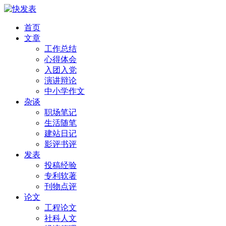
首页
文章
工作总结
心得体会
入团入党
演讲辩论
中小学作文
杂谈
职场笔记
生活随笔
建站日记
影评书评
发表
投稿经验
专利软著
刊物点评
论文
工程论文
社科人文