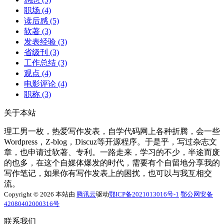
职场
(4)
读后感
(5)
软著
(3)
发表经验
(3)
省级刊
(3)
工作总结
(3)
观点
(4)
电影评论
(4)
职称
(3)
关于本站
理工男一枚，热爱写作发表，自学代码网上各种折腾，会一些
Wordpress，Z-blog，Discuz等开源程序。于是乎，写过杂志文
章，也申请过软著、专利。一路走来，学习的不少，半途而废
的也多，在这个自媒体爆发的时代，需要有个自留地分享我的
写作笔记，如果你有写作发表上的困扰，也可以与我互相交
流。
Copyright © 2026 本站由
腾讯云
驱动
鄂ICP备2021013016号-1
鄂公网安备
42080402000316号
联系我们