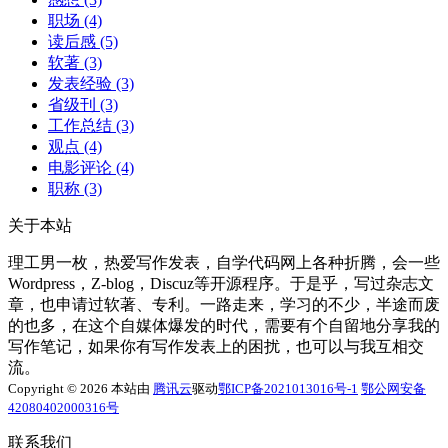
职场
(4)
读后感
(5)
软著
(3)
发表经验
(3)
省级刊
(3)
工作总结
(3)
观点
(4)
电影评论
(4)
职称
(3)
关于本站
理工男一枚，热爱写作发表，自学代码网上各种折腾，会一些
Wordpress，Z-blog，Discuz等开源程序。于是乎，写过杂志文
章，也申请过软著、专利。一路走来，学习的不少，半途而废
的也多，在这个自媒体爆发的时代，需要有个自留地分享我的
写作笔记，如果你有写作发表上的困扰，也可以与我互相交
流。
Copyright © 2026 本站由
腾讯云
驱动
鄂ICP备2021013016号-1
鄂公网安备
42080402000316号
联系我们