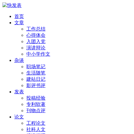
首页
文章
工作总结
心得体会
入团入党
演讲辩论
中小学作文
杂谈
职场笔记
生活随笔
建站日记
影评书评
发表
投稿经验
专利软著
刊物点评
论文
工程论文
社科人文