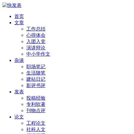
首页
文章
工作总结
心得体会
入团入党
演讲辩论
中小学作文
杂谈
职场笔记
生活随笔
建站日记
影评书评
发表
投稿经验
专利软著
刊物点评
论文
工程论文
社科人文