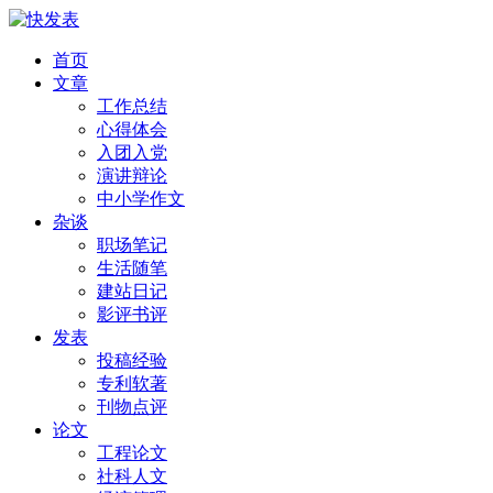
首页
文章
工作总结
心得体会
入团入党
演讲辩论
中小学作文
杂谈
职场笔记
生活随笔
建站日记
影评书评
发表
投稿经验
专利软著
刊物点评
论文
工程论文
社科人文