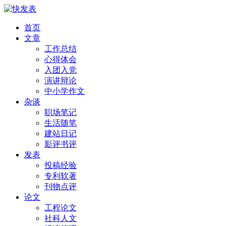
首页
文章
工作总结
心得体会
入团入党
演讲辩论
中小学作文
杂谈
职场笔记
生活随笔
建站日记
影评书评
发表
投稿经验
专利软著
刊物点评
论文
工程论文
社科人文