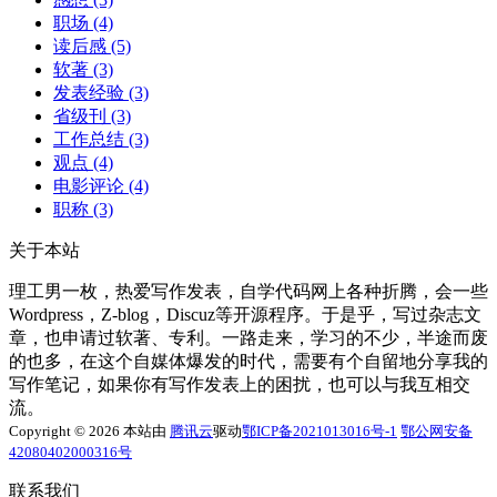
职场
(4)
读后感
(5)
软著
(3)
发表经验
(3)
省级刊
(3)
工作总结
(3)
观点
(4)
电影评论
(4)
职称
(3)
关于本站
理工男一枚，热爱写作发表，自学代码网上各种折腾，会一些
Wordpress，Z-blog，Discuz等开源程序。于是乎，写过杂志文
章，也申请过软著、专利。一路走来，学习的不少，半途而废
的也多，在这个自媒体爆发的时代，需要有个自留地分享我的
写作笔记，如果你有写作发表上的困扰，也可以与我互相交
流。
Copyright © 2026 本站由
腾讯云
驱动
鄂ICP备2021013016号-1
鄂公网安备
42080402000316号
联系我们