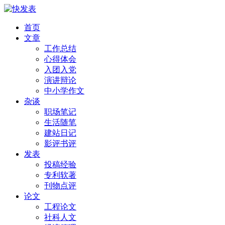
首页
文章
工作总结
心得体会
入团入党
演讲辩论
中小学作文
杂谈
职场笔记
生活随笔
建站日记
影评书评
发表
投稿经验
专利软著
刊物点评
论文
工程论文
社科人文