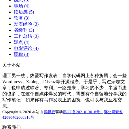
职场
(4)
读后感
(5)
软著
(3)
发表经验
(3)
省级刊
(3)
工作总结
(3)
观点
(4)
电影评论
(4)
职称
(3)
关于本站
理工男一枚，热爱写作发表，自学代码网上各种折腾，会一些
Wordpress，Z-blog，Discuz等开源程序。于是乎，写过杂志文
章，也申请过软著、专利。一路走来，学习的不少，半途而废
的也多，在这个自媒体爆发的时代，需要有个自留地分享我的
写作笔记，如果你有写作发表上的困扰，也可以与我互相交
流。
Copyright © 2026 本站由
腾讯云
驱动
鄂ICP备2021013016号-1
鄂公网安备
42080402000316号
联系我们