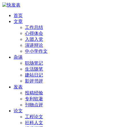
首页
文章
工作总结
心得体会
入团入党
演讲辩论
中小学作文
杂谈
职场笔记
生活随笔
建站日记
影评书评
发表
投稿经验
专利软著
刊物点评
论文
工程论文
社科人文