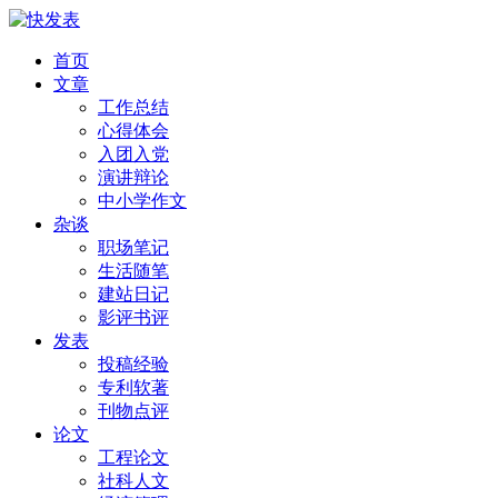
首页
文章
工作总结
心得体会
入团入党
演讲辩论
中小学作文
杂谈
职场笔记
生活随笔
建站日记
影评书评
发表
投稿经验
专利软著
刊物点评
论文
工程论文
社科人文