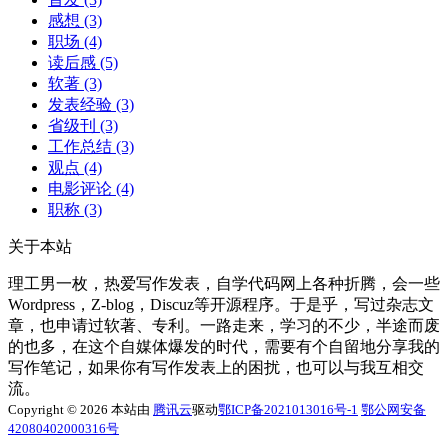
感想
(3)
职场
(4)
读后感
(5)
软著
(3)
发表经验
(3)
省级刊
(3)
工作总结
(3)
观点
(4)
电影评论
(4)
职称
(3)
关于本站
理工男一枚，热爱写作发表，自学代码网上各种折腾，会一些
Wordpress，Z-blog，Discuz等开源程序。于是乎，写过杂志文
章，也申请过软著、专利。一路走来，学习的不少，半途而废
的也多，在这个自媒体爆发的时代，需要有个自留地分享我的
写作笔记，如果你有写作发表上的困扰，也可以与我互相交
流。
Copyright © 2026 本站由
腾讯云
驱动
鄂ICP备2021013016号-1
鄂公网安备
42080402000316号