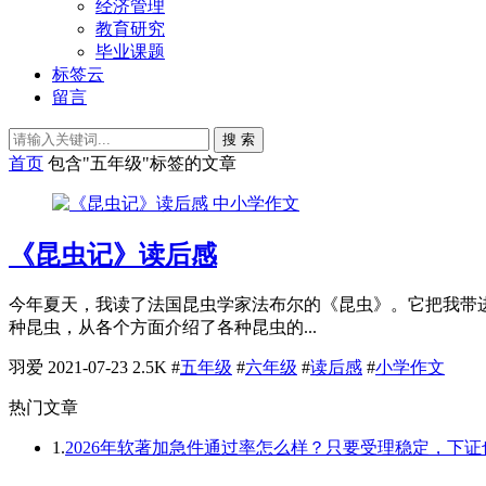
经济管理
教育研究
毕业课题
标签云
留言
搜 索
首页
包含"五年级"标签的文章
中小学作文
《昆虫记》读后感
今年夏天，我读了法国昆虫学家法布尔的《昆虫》。它把我带
种昆虫，从各个方面介绍了各种昆虫的...
羽爱
2021-07-23
2.5K
#
五年级
#
六年级
#
读后感
#
小学作文
热门文章
1.
2026年软著加急件通过率怎么样？只要受理稳定，下