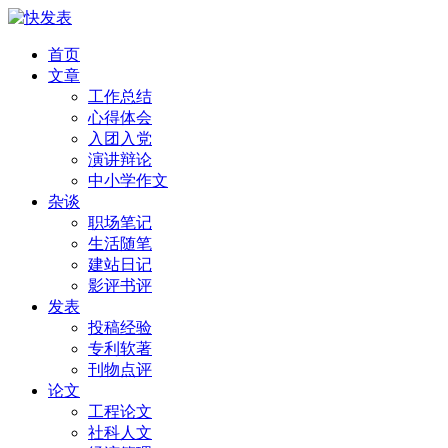
首页
文章
工作总结
心得体会
入团入党
演讲辩论
中小学作文
杂谈
职场笔记
生活随笔
建站日记
影评书评
发表
投稿经验
专利软著
刊物点评
论文
工程论文
社科人文