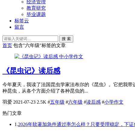
经济管理
教育研究
毕业课题
标签云
留言
搜 索
首页
包含"六年级"标签的文章
中小学作文
《昆虫记》读后感
今年夏天，我读了法国昆虫学家法布尔的《昆虫》。它把我带
种昆虫，从各个方面介绍了各种昆虫的...
羽爱
2021-07-23
2.5K
#
五年级
#
六年级
#
读后感
#
小学作文
热门文章
1.
2026年软著加急件通过率怎么样？只要受理稳定，下