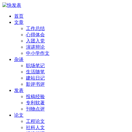
首页
文章
工作总结
心得体会
入团入党
演讲辩论
中小学作文
杂谈
职场笔记
生活随笔
建站日记
影评书评
发表
投稿经验
专利软著
刊物点评
论文
工程论文
社科人文